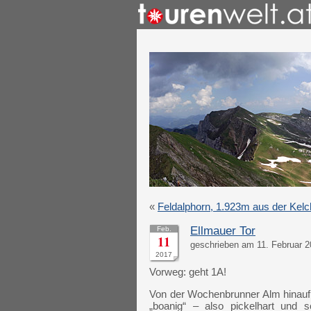
«
Feldalphorn, 1.923m aus der Kel
Ellmauer Tor
Feb.
11
geschrieben am 11. Februar 2
2017
Vorweg: geht 1A!
Von der Wochenbrunner Alm hinau
„boanig“ – also pickelhart und s