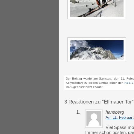
Der Beitrag wurde am Samstag, den 11. Febru
Kommentare zu diesen Eintrag durch den
RSS 2
im Augenblick nicht erlaubt.
3 Reaktionen zu “Ellmauer Tor”
1.
hansberg
Am 11. Februar
Viel Spass mo
Immer schön posten, da