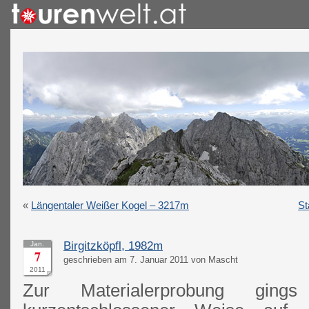
«
Längentaler Weißer Kogel – 3217m
St
Birgitzköpfl, 1982m
Jan.
7
geschrieben am 7. Januar 2011 von Mascht
2011
Zur Materialerprobung ging