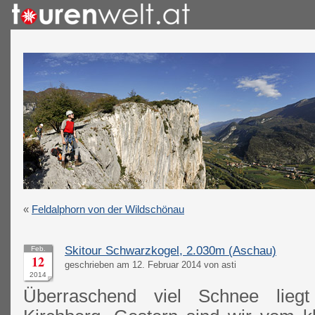
«
Feldalphorn von der Wildschönau
Skitour Schwarzkogel, 2.030m (Aschau)
Feb.
12
geschrieben am 12. Februar 2014 von asti
2014
Überraschend viel Schnee lieg