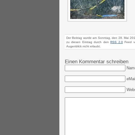
Der Beitrag wurde am Sonntag, den 28. Mai 201
zu diesen Eintrag durch den
RSS 2.0
Feed ve
Augenblick nicht erlaubt.
Einen Kommentar schreiben
Nam
eMail
Webs