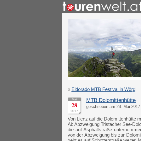
«
Eldorado MTB Festival in Wörgl
MTB Dolomittenhütte
Mai
28
geschrieben am 28. Mai 2017 
2017
Von Lienz auf die Dolomittenhütte 
Ab Abzweigung Tristacher See-Dolom
die auf Asphaltstraße unternommen
von der Abzweigung bis zur Dolomi
geht es auf Schotterstraße weiter.