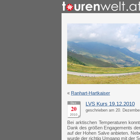
«
Ranhart-Hartkaiser
LVS Kurs 19.12.2010
Dez.
20
geschrieben am 20. Dezember
2010
Bei arktischen Temperaturen konn
Dank des größen Engagements der 
auf der Hohen Salve anbieten. Neb
wurde der richtig Umgang mit der S