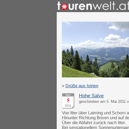
«
Grüße aus Istrien
Hohe Salve
Mai
5
geschrieben am 5. Mai 2011 
2011
Von Itter über Laiming und Schorn 
Hinunter Richtung Brixen und auf d
Über die Abfahrt zurück nach Itter.
Bei sensationellem Sonnenuntergan