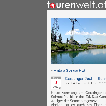
«
Hintere Goinger Halt
Gerstinger Joch – Sch
März
3
geschrieben am 3. März 2012 
2012
Heute Vormittag am Gerstingerjo
Schnee faul bis in das Tal. Das Ge
weniger der Sonne ausgesetzt.
Ähnlich hat es auch am Floch a