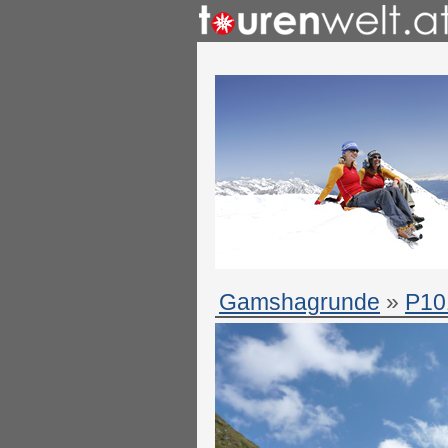
Gamshagrunde
»
P10