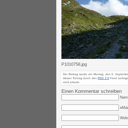
P1010758.jpg
Der Beitrag wurde am Montag, den 6. Septembe
diesen Eintrag durch den
RSS 2.0
Feed verfolge
nicht erlaubt.
Einen Kommentar schreiben
Nam
eMail
Webs