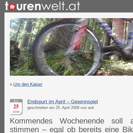
«
Um den Kaiser
Endspurt im April – Gewinnspiel
Apr.
25
geschrieben am 25. April 2008 von asti
2008
Kommendes Wochenende soll an
stimmen – egal ob bereits eine Bi