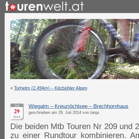
«
Torhelm (2.494m) – Kitzbühler Alpen
Wiegalm – Kreuzjöchlsee – Brechhornhaus
Juli
29
geschrieben am 29. Juli 2014 von tanja
2014
Die beiden Mtb Touren Nr 209 und 2
zu einer Rundtour kombinieren. 