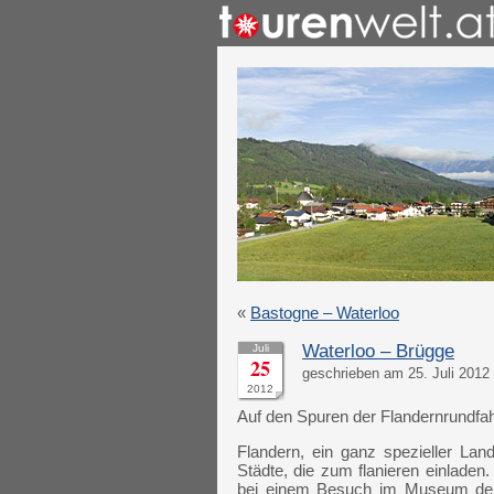
«
Bastogne – Waterloo
Waterloo – Brügge
Juli
25
geschrieben am 25. Juli 2012 
2012
Auf den Spuren der Flandernrundfah
Flandern, ein ganz spezieller Lan
Städte, die zum flanieren einladen.
bei einem Besuch im Museum der