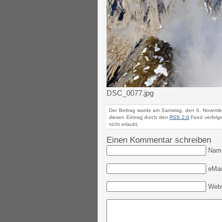
DSC_0077.jpg
Der Beitrag wurde am Samstag, den 6. Novembe
diesen Eintrag durch den
RSS 2.0
Feed verfolge
nicht erlaubt.
Einen Kommentar schreiben
Nam
eMail
Webs