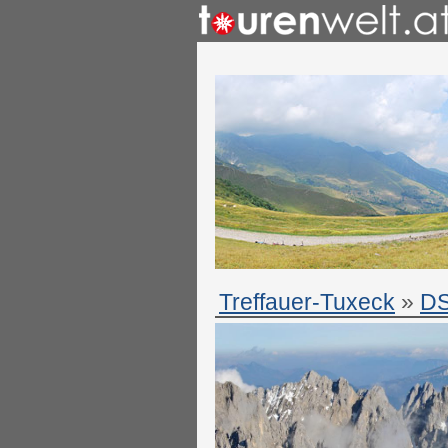
Treffauer-Tuxeck
»
D