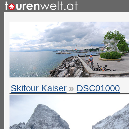
Skitour Kaiser
»
DSC01000