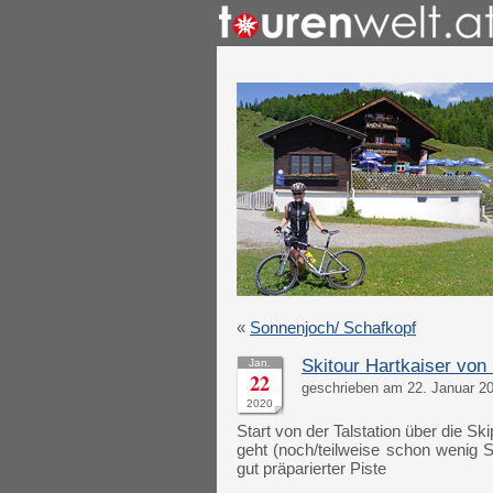
«
Sonnenjoch/ Schafkopf
Skitour Hartkaiser von
Jan.
22
geschrieben am 22. Januar 2
2020
Start von der Talstation über die Sk
geht (noch/teilweise schon wenig 
gut präparierter Piste