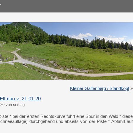
Kleiner Galtenberg / Standkopf
»
 Ellmau v. 21.01.20
020 von semag
ipiste * bei der ersten Rechtskurve führt eine Spur in den Wald * diese
Schneeauflage) durchgehend und abseits von der Piste * Abfahrt auf