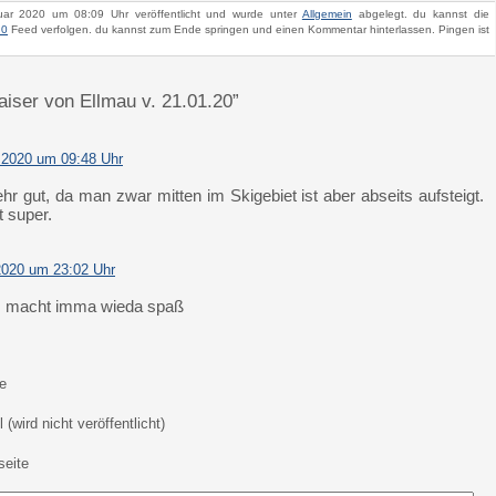
uar 2020 um 08:09 Uhr veröffentlicht und wurde unter
Allgemein
abgelegt. du kannst die
.0
Feed verfolgen. du kannst zum Ende springen und einen Kommentar hinterlassen. Pingen ist
aiser von Ellmau v. 21.01.20”
 2020 um 09:48 Uhr
hr gut, da man zwar mitten im Skigebiet ist aber abseits aufsteigt.
t super.
2020 um 23:02 Uhr
op, macht imma wieda spaß
e
 (wird nicht veröffentlicht)
eite