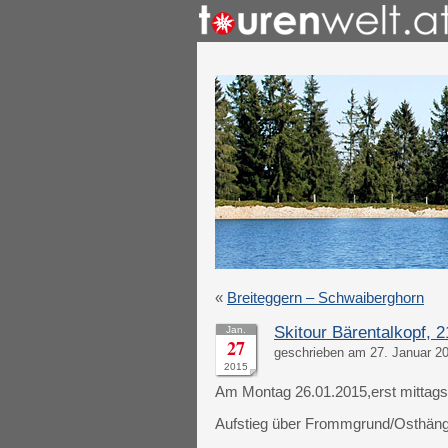
«
Breiteggern – Schwaiberghorn
Skitour Bärentalkopf, 
Jan.
27
geschrieben am 27. Januar 2
2015
Am Montag 26.01.2015,erst mittags 
Aufstieg über Frommgrund/Osthänge