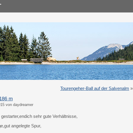
Tourengeher-Ball auf der Salvenalm
»
2186 m
015 von daydreamer
gestarter,endich sehr gute Verhältnisse,
,gut angelegte Spur,