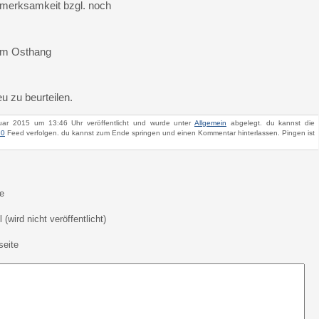
Aufmerksamkeit bzgl. noch
 im Osthang
 zu beurteilen.
uar 2015 um 13:46 Uhr veröffentlicht und wurde unter
Allgemein
abgelegt. du kannst die
.0
Feed verfolgen. du kannst zum Ende springen und einen Kommentar hinterlassen. Pingen ist
e
 (wird nicht veröffentlicht)
eite