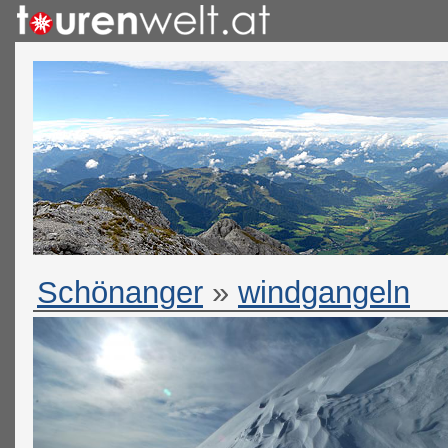
Schönanger
»
windgangeln