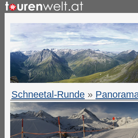
Schneetal-Runde
»
Panorama