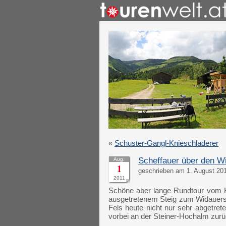
«
Schuster-Gangl-Knieschladerer
Scheffauer über den W
Aug.
1
geschrieben am 1. August 201
2011
Schöne aber lange Rundtour vom Hin
ausgetretenem Steig zum Widauerste
Fels heute nicht nur sehr abgetret
vorbei an der Steiner-Hochalm zurü