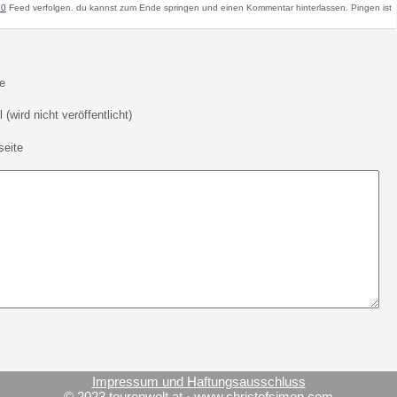
.0
Feed verfolgen. du kannst zum Ende springen und einen Kommentar hinterlassen. Pingen ist
e
 (wird nicht veröffentlicht)
eite
Impressum und Haftungsausschluss
© 2023 tourenwelt.at ·
www.christofsimon.com