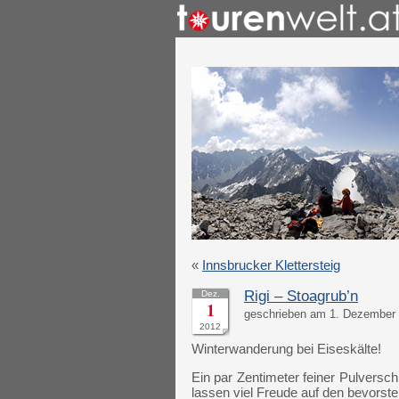
«
Innsbrucker Klettersteig
Rigi – Stoagrub’n
Dez.
1
geschrieben am 1. Dezember 
2012
Winterwanderung bei Eiseskälte!
Ein par Zentimeter feiner Pulversc
lassen viel Freude auf den bevors