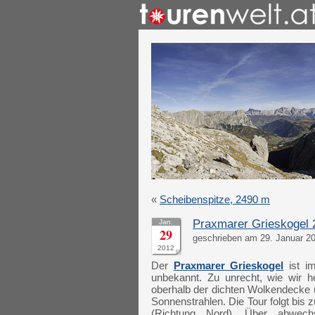
«
Scheibenspitze, 2490 m
Praxmarer Grieskogel
Jan.
29
geschrieben am 29. Januar 20
2012
Der
Praxmarer Grieskogel
ist i
unbekannt. Zu unrecht, wie wir 
oberhalb der dichten Wolkendecke u
Sonnenstrahlen. Die Tour folgt bis
(Richtung Nord). Über abwechs