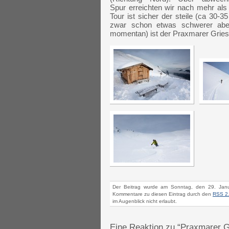
Spur erreichten wir nach mehr al
Tour ist sicher der steile (ca 30
zwar schon etwas schwerer aber
momentan) ist der Praxmarer Gries
Der Beitrag wurde am Sonntag, den 29. Janu
Kommentare zu diesen Eintrag durch den
RSS 2
im Augenblick nicht erlaubt.
Eine Reaktion zu “Praxmarer 