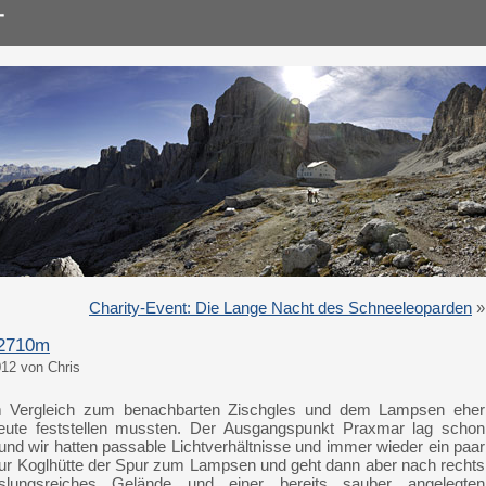
Charity-Event: Die Lange Nacht des Schneeleoparden
»
 2710m
12 von Chris
m Vergleich zum benachbarten Zischgles und dem Lampsen eher
heute feststellen mussten. Der Ausgangspunkt Praxmar lag schon
nd wir hatten passable Lichtverhältnisse und immer wieder ein paar
 zur Koglhütte der Spur zum Lampsen und geht dann aber nach rechts
lungsreiches Gelände und einer bereits sauber angelegten