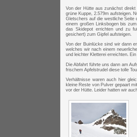
Von der Hütte aus zunächst direkt
grüne Kuppe, 2.579m aufsteigen. N
Gletschers auf die westliche Seite
einem großen Linksbogen bis zum g
das Skidepot errichten und zu fuß
gesichert) zum Gipfel aufsteigen.
Von der Buinlücke sind wir dann en
welches wir nach einem neuerlichen
und leichter Kletterei erreichten. E
Die Abfahrt führte uns dann am Au
frischem Apfelstrudel diese tolle T
Verhältnisse waren auch hier glei
kleine Reste von Pulver gepaart mi
vor der Hütte. Leider hatten wir auc