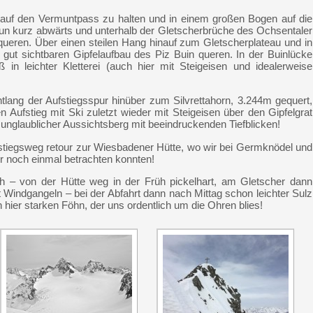
 auf den Vermuntpass zu halten und in einem großen Bogen auf die
un kurz abwärts und unterhalb der Gletscherbrüche des Ochsentaler
 queren. Über einen steilen Hang hinauf zum Gletscherplateau und in
ut sichtbaren Gipfelaufbau des Piz Buin queren. In der Buinlücke
 in leichter Kletterei (auch hier mit Steigeisen und idealerweise
tlang der Aufstiegsspur hinüber zum Silvrettahorn, 3.244m gequert,
 Aufstieg mit Ski zuletzt wieder mit Steigeisen über den Gipfelgrat
in unglaublicher Aussichtsberg mit beeindruckenden Tiefblicken!
fstiegsweg retour zur Wiesbadener Hütte, wo wir bei Germknödel und
our noch einmal betrachten konnten!
ch – von der Hütte weg in der Früh pickelhart, am Gletscher dann
t Windgangeln – bei der Abfahrt dann nach Mittag schon leichter Sulz
h hier starken Föhn, der uns ordentlich um die Ohren blies!