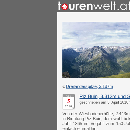
«
Dreiländerspitze, 3.197m
Piz Buin, 3.312m und S
Apr.
5
geschrieben am 5. April 2016 
2016
Von der Wiesbadenerhütte, 2.443m 
in Richtung Piz Buin, dem wohl be
Jahr 1865 im Vorjahr zum 150-Jah
einfach einmal hin.