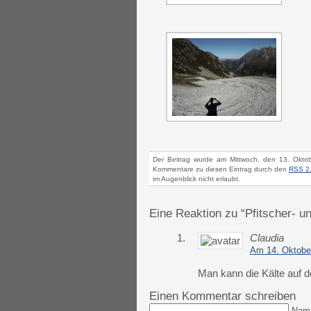
Der Beitrag wurde am Mittwoch, den 13. Okto
Kommentare zu diesen Eintrag durch den
RSS 2
im Augenblick nicht erlaubt.
Eine Reaktion zu “Pfitscher- u
1.
Claudia
Am 14. Oktobe
Man kann die Kälte auf de
Einen Kommentar schreiben
Nam