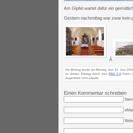
Am Gipfel wartet dafür ein gemütli
Gestern nachmittag war zwar kein p
Â
Der Beitrag wurde am Montag, den 22. Juni 2009
zu diesen Eintrag durch den
RSS 2.0
Feed ve
Augenblick nicht erlaubt.
Einen Kommentar schreiben
Nam
eMail
Webs