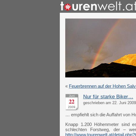
«
Feuerbrennen auf der Hohen Salv
Nur für starke Biker…
Juni
22
geschrieben am 22. Juni 2009
2009
… empfiehlt sich die Auffahrt von H
Knapp 1.200 Höhenmeter sind es 
schlechten Forstweg, der – wen
http://www.tourenwelt.at/detail.php?