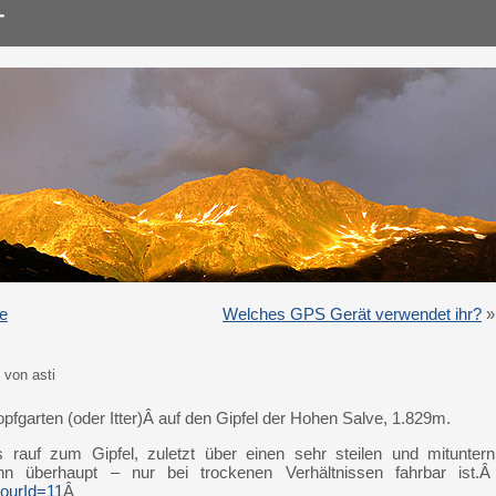
e
Welches GPS Gerät verwendet ihr?
»
 von asti
opfgarten (oder Itter)Â auf den Gipfel der Hohen Salve, 1.829m.
rauf zum Gipfel, zuletzt über einen sehr steilen und mituntern
n überhaupt – nur bei trockenen Verhältnissen fahrbar ist.Â
tourId=11
Â