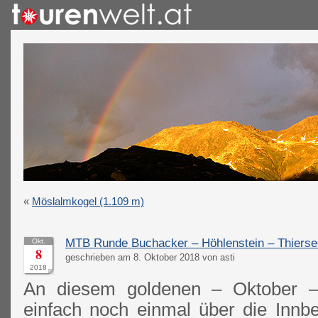
«
Möslalmkogel (1.109 m)
MTB Runde Buchacker – Höhlenstein – Thierse
Okt.
8
geschrieben am 8. Oktober 2018 von asti
2018
An diesem goldenen – Oktober 
einfach noch einmal über die Innb