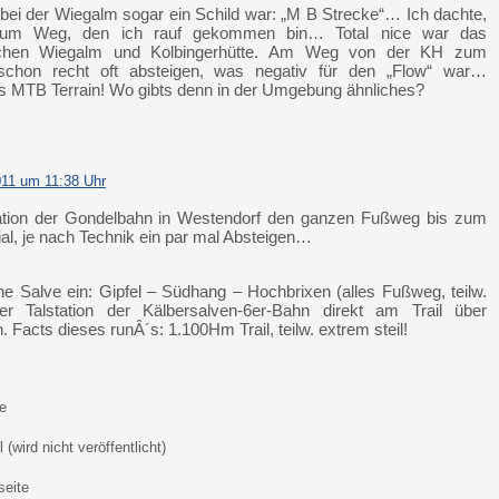
ht bei der Wiegalm sogar ein Schild war: „M B Strecke“… Ich dachte,
zum Weg, den ich rauf gekommen bin… Total nice war das
schen Wiegalm und Kolbingerhütte. Am Weg von der KH zum
 schon recht oft absteigen, was negativ für den „Flow“ war…
ges MTB Terrain! Wo gibts denn in der Umgebung ähnliches?
011 um 11:38 Uhr
ation der Gondelbahn in Westendorf den ganzen Fußweg bis zum
al, je nach Technik ein par mal Absteigen…
he Salve ein: Gipfel – Südhang – Hochbrixen (alles Fußweg, teilw.
r Talstation der Kälbersalven-6er-Bahn direkt am Trail über
 Facts dieses runÂ´s: 1.100Hm Trail, teilw. extrem steil!
e
 (wird nicht veröffentlicht)
eite