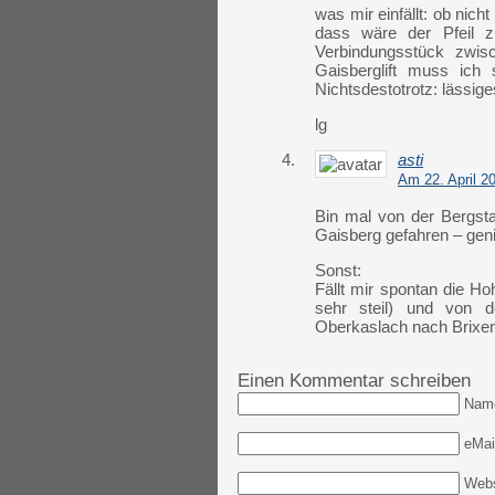
was mir einfällt: ob nic
dass wäre der Pfeil 
Verbindungsstück zwi
Gaisberglift muss ich
Nichtsdestotrotz: lässi
lg
4.
asti
Am 22. April 2
Bin mal von der Bergst
Gaisberg gefahren – geni
Sonst:
Fällt mir spontan die Ho
sehr steil) und von de
Oberkaslach nach Brixen.
Einen Kommentar schreiben
Nam
eMail
Webs