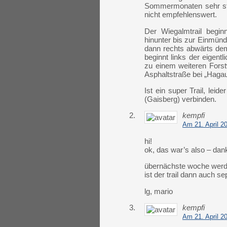
Sommermonaten sehr star
nicht empfehlenswert.
Der Wiegalmtrail begin
hinunter bis zur Einmün
dann rechts abwärts dem
beginnt links der eigent
zu einem weiteren Fors
Asphaltstraße bei „Hagau
Ist ein super Trail, lei
(Gaisberg) verbinden.
2.
kempfi
Am 21. April 2
hi!
ok, das war’s also – danke
übernächste woche werd 
ist der trail dann auch 
lg, mario
3.
kempfi
Am 21. April 2