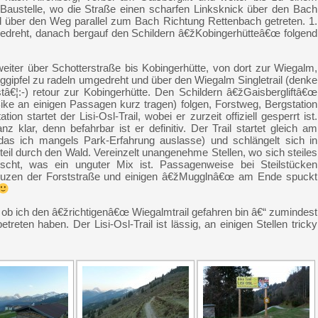
 Baustelle, wo die Straße einen scharfen Linksknick über den Bach
d über den Weg parallel zum Bach Richtung Rettenbach getreten. 1.
dreht, danach bergauf den Schildern â€žKobingerhütteâ€œ folgend
ter über Schotterstraße bis Kobingerhütte, von dort zur Wiegalm,
ipfel zu radeln umgedreht und über den Wiegalm Singletrail (denke
stâ€¦:-) retour zur Kobingerhütte. Den Schildern â€žGaisbergliftâ€œ
e an einigen Passagen kurz tragen) folgen, Forstweg, Bergstation
tion startet der Lisi-Osl-Trail, wobei er zurzeit offiziell gesperrt ist.
nz klar, denn befahrbar ist er definitiv. Der Trail startet gleich am
das ich mangels Park-Erfahrung auslasse) und schlängelt sich in
teil durch den Wald. Vereinzelt unangenehme Stellen, wo sich steiles
ischt, was ein unguter Mix ist. Passagenweise bei Steilstücken
uzen der Forststraße und einigen â€žMugglnâ€œ am Ende spuckt
r, ob ich den â€žrichtigenâ€œ Wiegalmtrail gefahren bin â€“ zumindest
etreten haben. Der Lisi-Osl-Trail ist lässig, an einigen Stellen tricky