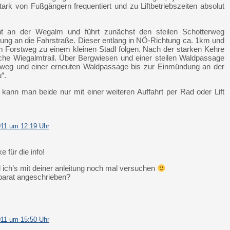
k von Fußgängern frequentiert und zu Liftbetriebszeiten absolut
nt an der Wegalm und führt zunächst den steilen Schotterweg
dung an die Fahrstraße. Dieser entlang in NÖ-Richtung ca. 1km und
 Forstweg zu einem kleinen Stadl folgen. Nach der starken Kehre
liche Wiegalmtrail. Über Bergwiesen und einer steilen Waldpassage
tweg und einer erneuten Waldpassage bis zur Einmündung an der
“.
der kann man beide nur mit einer weiteren Auffahrt per Rad oder Lift
011 um 12:19 Uhr
 für die info!
ich’s mit deiner anleitung noch mal versuchen
separat angeschrieben?
011 um 15:50 Uhr