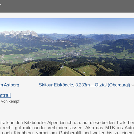
n Astberg
Skitour Eiskögele, 3.233m – Ötztal (Obergurgl)
»
trail
1 von kempfi
ails in den Kitzbüheler Alpen bin ich u.a. auf diese beiden Trails bei
h recht gut miteinander verbinden lassen. Also das MTB ins Auto
nach Kirchberg, vorbei am Gaisberglift und weiter bis zu einem