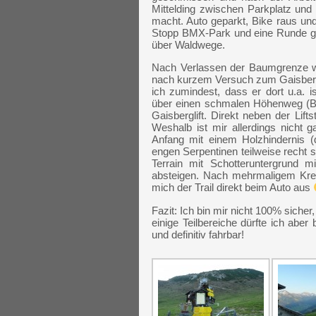
Mittelding zwischen Parkplatz und
macht. Auto geparkt, Bike raus un
Stopp BMX-Park und eine Runde ge
über Waldwege.
Nach Verlassen der Baumgrenze wei
nach kurzem Versuch zum Gaisbergg
ich zumindest, dass er dort u.a. i
über einen schmalen Höhenweg (Bik
Gaisberglift. Direkt neben der Liftsta
Weshalb ist mir allerdings nicht ga
Anfang mit einem Holzhindernis (
engen Serpentinen teilweise recht s
Terrain mit Schotteruntergrund m
absteigen. Nach mehrmaligem Kre
mich der Trail direkt beim Auto aus
Fazit: Ich bin mir nicht 100% siche
einige Teilbereiche dürfte ich aber b
und definitiv fahrbar!