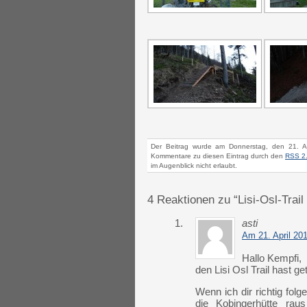
Der Beitrag wurde am Donnerstag, den 21. Ap
Kommentare zu diesen Eintrag durch den
RSS 2
im Augenblick nicht erlaubt.
4 Reaktionen zu “Lisi-Osl-Trail
1.
asti
Am 21. April 20
Hallo Kempfi,
den Lisi Osl Trail hast g
Wenn ich dir richtig fo
die Kobingerhütte ra