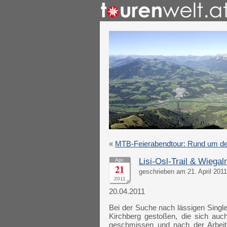
«
MTB-Feierabendtour: Rund um de
Lisi-Osl-Trail & Wiegalm
Apr.
21
geschrieben am 21. April 201
2011
20.04.2011
Bei der Suche nach lässigen Singletr
Kirchberg gestoßen, die sich auc
geschmissen und nach der Arbeit 