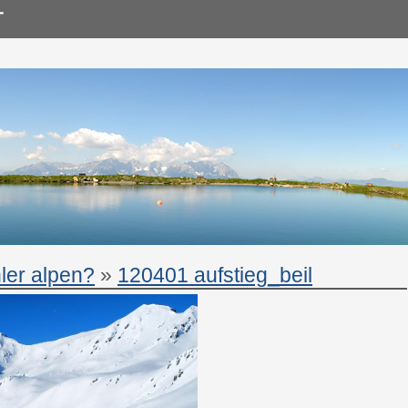
hler alpen?
»
120401 aufstieg_beil