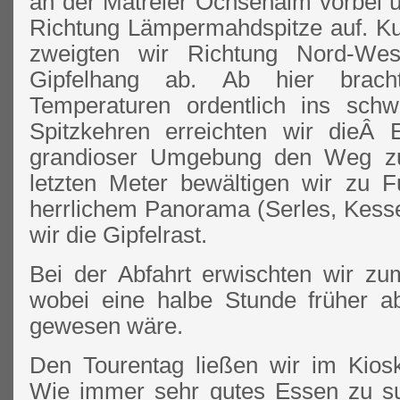
an der Matreier Ochsenalm vorbei ü
Richtung Lämpermahdspitze auf. K
zweigten wir Richtung Nord-We
Gipfelhang ab. Ab hier brac
Temperaturen ordentlich ins sch
Spitzkehren erreichten wir dieÂ 
grandioser Umgebung den Weg zu
letzten Meter bewältigen wir zu F
herrlichem Panorama (Serles, Kesse
wir die Gipfelrast.
Bei der Abfahrt erwischten wir zum
wobei eine halbe Stunde früher a
gewesen wäre.
Den Tourentag ließen wir im Kiosk
Wie immer sehr gutes Essen zu su