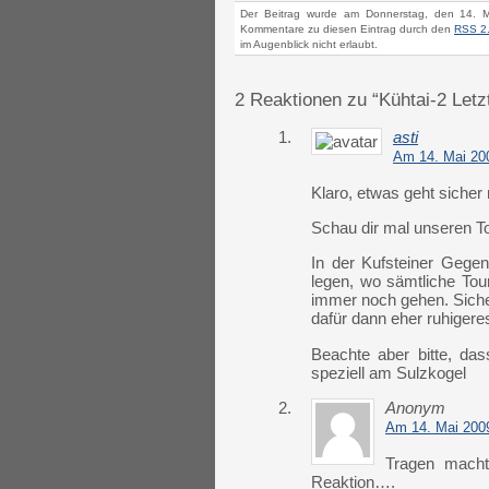
Der Beitrag wurde am Donnerstag, den 14. M
Kommentare zu diesen Eintrag durch den
RSS 2
im Augenblick nicht erlaubt.
2 Reaktionen zu “Kühtai-2 Letz
1.
asti
Am 14. Mai 20
Klaro, etwas geht sicher
Schau dir mal unseren T
In der Kufsteiner Gege
legen, wo sämtliche Tou
immer noch gehen. Sicher
dafür dann eher ruhigere
Beachte aber bitte, das
speziell am Sulzkogel
2.
Anonym
Am 14. Mai 200
Tragen mach
Reaktion….