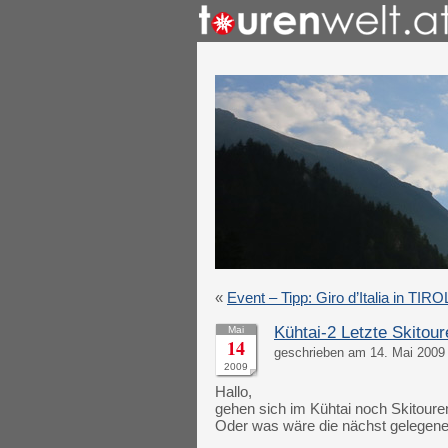
«
Event – Tipp: Giro d’Italia in TIRO
Kühtai-2 Letzte Skitour
Mai
14
geschrieben am 14. Mai 2009
2009
Hallo,
gehen sich im Kühtai noch Skito
Oder was wäre die nächst gelegene 