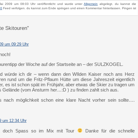
ai 2009 um 08:03 Uhr veröffentlicht und wurde unter
Allgemein
abgelegt. du kannst die
.0
Feed verfolgen. du kannst zum Ende springen und einen Kommentar hinterlassen. Pingen ist
te Skitouren”
09 um 09:29 Uhr
 noch!
ourentipp der Woche auf der Startseite an – der SULZKOGEL.
nd würde ich dir – wenn dann den WIlden Kaiser noch ans Herz
ren rund um die Fritz-Pflaum Hütte um diese Jahreszeit eigentlich
, es ist schon spät im Frühjahr, aber etwas die Skier zu tragen um
s Gelände (vom Ansturm her…:D ) zu finden zahlt sich aus.
s nach möglichkeit schon eine klare Nacht vorher sein sollte….
9 um 12:34 Uhr
t doch Spass so im Mix mit Tour
Danke für die schnelle