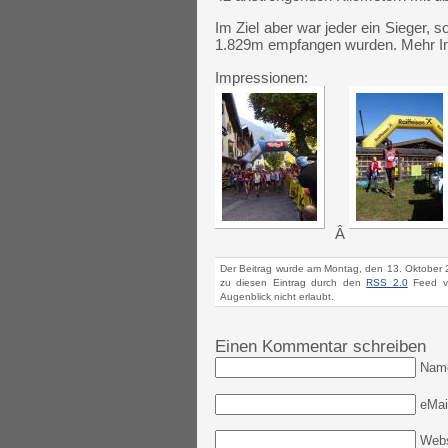
Im Ziel aber war jeder ein Sieger, 
1.829m empfangen wurden. Mehr In
Impressionen:
Â
Der Beitrag wurde am Montag, den 13. Oktober 
zu diesen Eintrag durch den
RSS 2.0
Feed ve
Augenblick nicht erlaubt.
Einen Kommentar schreiben
Nam
eMail
Webs