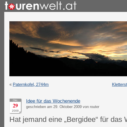
«
Paternkofel, 2744m
Kletters
Idee für das Wochenende
Okt.
29
geschrieben am 29. Oktober 2009 von router
2009
Hat jemand eine „Bergidee“ für da