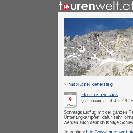
«
innsbrucker klettersteig
Höhlensteinhaus
Juli
9
geschrieben am 9. Juli 2012 v
2012
Sonntagsausflug mit der ganzen Fa
Unterlangkampfen, dafür sehr lohn
werden auch sehr knusprige Schnwe
Tourentipp:
http://www.tourenwelt.a