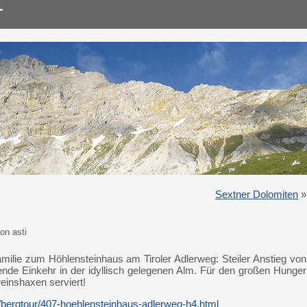
Sextner Dolomiten
»
on asti
milie zum Höhlensteinhaus am Tiroler Adlerweg: Steiler Anstieg von
ende Einkehr in der idyllisch gelegenen Alm. Für den großen Hunger
inshaxen serviert!
t/bergtour/407-hoehlensteinhaus-adlerweg-h4.html