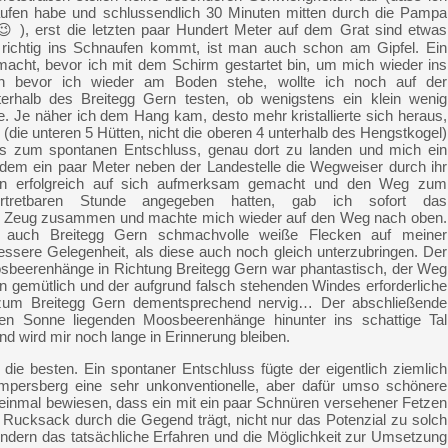
ufen habe und schlussendlich 30 Minuten mitten durch die Pampa
😉 ), erst die letzten paar Hundert Meter auf dem Grat sind etwas
richtig ins Schnaufen kommt, ist man auch schon am Gipfel. Ein
emacht, bevor ich mit dem Schirm gestartet bin, um mich wieder ins
 bevor ich wieder am Boden stehe, wollte ich noch auf der
erhalb des Breitegg Gern testen, ob wenigstens ein klein wenig
. Je näher ich dem Hang kam, desto mehr kristallierte sich heraus,
(die unteren 5 Hütten, nicht die oberen 4 unterhalb des Hengstkogel)
 zum spontanen Entschluss, genau dort zu landen und mich ein
dem ein paar Meter neben der Landestelle die Wegweiser durch ihr
eln erfolgreich auf sich aufmerksam gemacht und den Weg zum
rtretbaren Stunde angegeben hatten, gab ich sofort das
as Zeug zusammen und machte mich wieder auf den Weg nach oben.
 auch Breitegg Gern schmachvolle weiße Flecken auf meiner
essere Gelegenheit, als diese auch noch gleich unterzubringen. Der
osbeerenhänge in Richtung Breitegg Gern war phantastisch, der Weg
gemütlich und der aufgrund falsch stehenden Windes erforderliche
um Breitegg Gern dementsprechend nervig… Der abschließende
den Sonne liegenden Moosbeerenhänge hinunter ins schattige Tal
d wird mir noch lange in Erinnerung bleiben.
 die besten. Ein spontaner Entschluss fügte der eigentlich ziemlich
mpersberg eine sehr unkonventionelle, aber dafür umso schönere
 einmal bewiesen, dass ein mit ein paar Schnüren versehener Fetzen
 Rucksack durch die Gegend trägt, nicht nur das Potenzial zu solch
ondern das tatsächliche Erfahren und die Möglichkeit zur Umsetzung