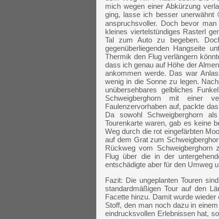
mich wegen einer Abkürzung verla
ging, lasse ich besser unerwähnt 
anspruchsvoller. Doch bevor man 
kleines viertelstündiges Rasterl g
Tal zum Auto zu begeben. Doch
gegenüberliegenden Hangseite unt
Thermik den Flug verlängern könnte
dass ich genau auf Höhe der Almen 
ankommen werde. Das war Anlass
wenig in die Sonne zu legen. Nach
unübersehbares gelbliches Funk
Schweigberghorn mit einer ve
Faulenzervorhaben auf, packte d
Da sowohl Schweigberghorn als
Tourenkarte waren, gab es keine b
Weg durch die rot eingefärbten Mo
auf dem Grat zum Schweigberghorn 
Rückweg vom Schweigberghorn z
Flug über die in der untergehen
entschädigte aber für den Umweg un
Fazit: Die ungeplanten Touren sind
standardmäßigen Tour auf den Lä
Facette hinzu. Damit wurde wieder
Stoff, den man noch dazu in einem
eindrucksvollen Erlebnissen hat, s