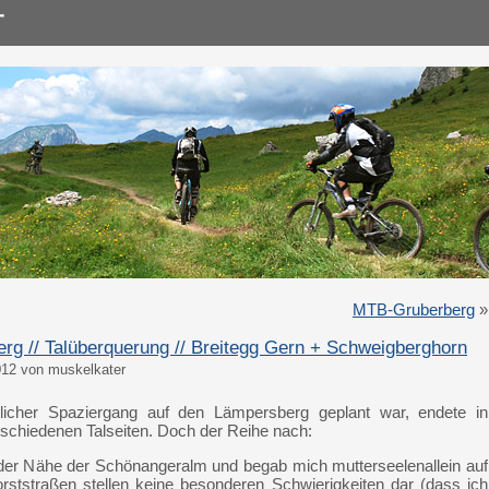
MTB-Gruberberg
»
rg // Talüberquerung // Breitegg Gern + Schweigberghorn
012 von muskelkater
icher Spaziergang auf den Lämpersberg geplant war, endete in
schiedenen Talseiten. Doch der Reihe nach:
n der Nähe der Schönangeralm und begab mich mutterseelenallein auf
ststraßen stellen keine besonderen Schwierigkeiten dar (dass ich