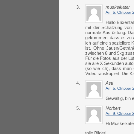
3.
muskelkater
Am 6. Oktober 
Hallo Brixental
mit der Schätzung von 1
normale Ausrüstung. Da
gekommen, dass es zu vie
ich auf eine speziellere
ist. Ohne Jausn/Geträn
zwischen 8 und 9kg z
Für die Fotos aus der Lu
sie alle X Sekunden aut
(so wie ich), dass man 
Video rauskopiert. Die K
4.
Asti
Am 6. Oktober 
Gewaltig, bin 
5.
Norbert
Am 9. Oktober 
Hi Muskelkate
tolle Bilder!