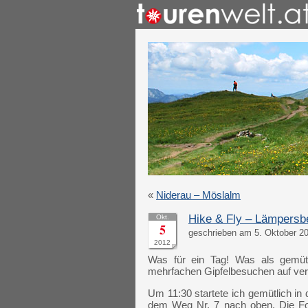
«
Niderau – Möslalm
Hike & Fly – Lämpersbe
Okt.
5
geschrieben am 5. Oktober 2
2012
Was für ein Tag! Was als gemütl
mehrfachen Gipfelbesuchen auf ver
Um 11:30 startete ich gemütlich i
dem Weg Nr. 7 nach oben. Die For