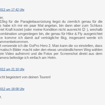
2012 um 17:42 Uhr
er,
5kg für die Paragleitausrüstung liegst du ziemlich genau für die
s habe ich mir ein paar Mal angetan, bin dann aber zum Schluss
l Kraft kostet (oder meine Kondition nicht ausreicht 😉 ), weshalb
 Kombination umgestiegen bin, die genau für Hike & Fly ausgerichtet
ke komme ich damit auf verträgliche 6kg, insgesamt werde ich
usammenbekommen.
ft verwende ich die GoPro Hero 2. Man kann die so einstellen, dass
omatisch Bilder macht oder den etwas umständlicheren Weg wählen
ein Video aufnimmt und die Fotos per Screenshot direkt aus dem
amera befestige ich einfach am Helm.
2012 um 21:10 Uhr
echt begeistert von deinen Touren!
2012 um 18:08 Uhr
r,