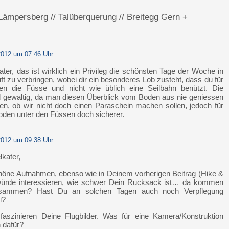
Lämpersberg // Talüberquerung // Breitegg Gern +
2012 um 07:46 Uhr
ter, das ist wirklich ein Privileg die schönsten Tage der Woche in
ft zu verbringen, wobei dir ein besonderes Lob zusteht, dass du für
n die Füsse und nicht wie üblich eine Seilbahn benützt. Die
nd gewaltig, da man diesen Überblick vom Boden aus nie geniessen
en, ob wir nicht doch einen Paraschein machen sollen, jedoch für
 Boden unter den Füssen doch sicherer.
2012 um 09:38 Uhr
kater,
höne Aufnahmen, ebenso wie in Deinem vorherigen Beitrag (Hike &
 würde interessieren, wie schwer Dein Rucksack ist… da kommen
sammen? Hast Du an solchen Tagen auch noch Verpflegung
i?
faszinieren Deine Flugbilder. Was für eine Kamera/Konstruktion
 dafür?