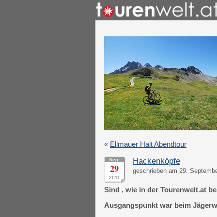
«
Ellmauer Halt Abendtour
Hackenköpfe
Sep.
29
geschrieben am 29. September
2011
Sind , wie in der Tourenwelt.at 
Ausgangspunkt war beim Jägerwi