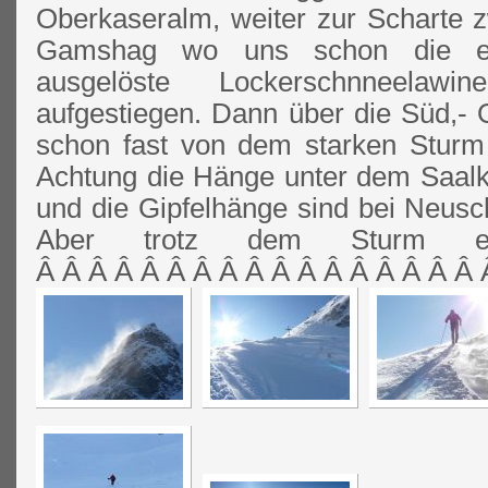
Oberkaseralm, weiter zur Scharte z
Gamshag wo uns schon die e
ausgelöste Lockerschnneela
aufgestiegen. Dann über die Süd,- 
schon fast von dem starken Sturm 
Achtung die Hänge unter dem Saalko
und die Gipfelhänge sind bei Neusc
Aber trotz dem Sturm ei
Â Â Â Â Â Â Â Â Â Â Â Â Â Â Â Â Â 