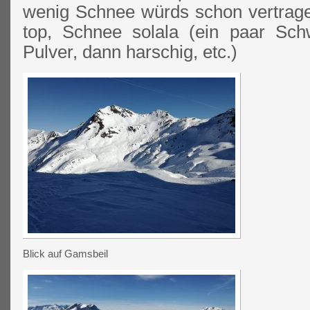
wenig Schnee würds schon vertrag
top, Schnee solala (ein paar Sch
Pulver, dann harschig, etc.)
Blick auf Gamsbeil