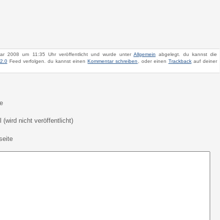
uar 2008 um 11:35 Uhr veröffentlicht und wurde unter
Allgemein
abgelegt. du kannst die
2.0
Feed verfolgen. du kannst einen
Kommentar schreiben
, oder einen
Trackback
auf deiner
e
 (wird nicht veröffentlicht)
eite