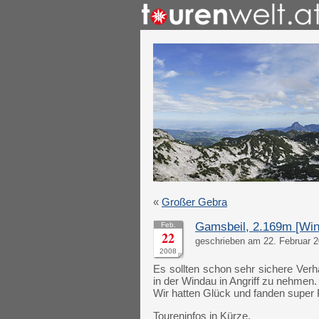
«
Großer Gebra
Gamsbeil, 2.169m [Win
Feb.
22
geschrieben am 22. Februar 2
2008
Es sollten schon sehr sichere Verh
in der Windau in Angriff zu nehmen.
Wir hatten Glück und fanden super 
Toureninfos in Kürze.