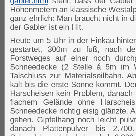
gabler.html
steht, dass der Gabler
Höhenmetern an klassische Westalpe
ganz ehrlich: Man braucht nicht in d
der Gabler ist ein Hit.
Heute um 5 Uhr in der Finkau hinte
gestartet, 300m zu fuß, nach de
Forstweges auf einer noch durch
Schneedecke (2 Stelle á 5m im W
Talschluss zur Materialseilbahn. A
kalt bis die erste Sonne kommt. De
Harscheisen kein Problem, danach h
flachem Gelände ohne Harschei
Schneedecke richtig eisig glänzte. 
gehen. Gipfelhang noch leicht pulv
danach Plattenpulver bis 2.700.