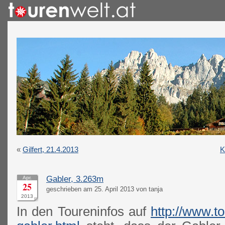
«
Gilfert, 21.4.2013
K
Gabler, 3.263m
Apr.
25
geschrieben am 25. April 2013 von tanja
2013
In den Toureninfos auf
http://www.to