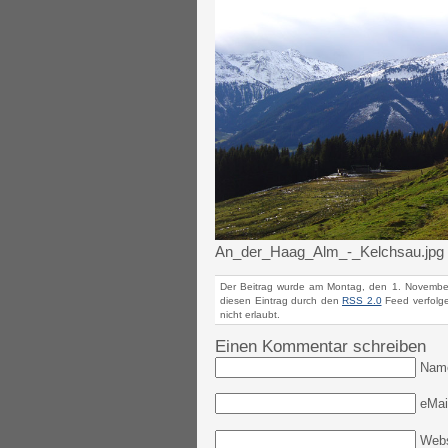
An_der_Haag_Alm_-_Kelchsau.jpg
Der Beitrag wurde am Montag, den 1. November
diesen Eintrag durch den
RSS 2.0
Feed verfolge
nicht erlaubt.
Einen Kommentar schreiben
Nam
eMail
Webs