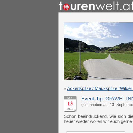
«
Ackerlspitze / Maukspitze (Wilder
Event-Tip: GRAVEL 
Sep.
13
geschrieben am 13. Septembe
2019
Schon beeindruckend, wie sich die
heuer wieder wollen wir euch gerne