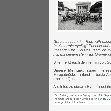
Gravel Innsbruck – Ride with pass
“multi terrain cycling” Erlebnis a
Passagen für Ciclistas. “Live on t
mit, mit deinem Rennrad, Gravel- o
Bitte merkt euch den Termin vor: So
Unsere Meinung:
super interes
Europabrücke hindurch – beste Aus
eher zur Qual….
Alle Infos zu diesem Event findet ih
Der Beitrag wurde am Freitag, den 13. Sept
Kommentare zu diesen Eintrag durch den
RSS 2
im Augenblick nicht erlaubt.