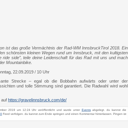
ion ist das große Vermächtnis der Rad-WM InnsbruckTirol 2018. Ein
uf den schönsten kleinen Wegen rund um Innsbruck, mit den kultigsten
he ride side”, teile deine Leidenschaft für das Rad mit uns und mach
der Mountainbike.
nntag, 22.09.2019 / 10 Uhr
sante Strecke – egal ob die Bobbahn aufwärts oder unter der
sichten und tolle Stimmung sind garantiert. Die Radwahl wird wohl
r auf
https://gravelinnsbruck.com/de/
ember 2019 um 12:24 Uhr veröffentlicht und wurde unter
Events
abgelegt. du kannst die
.0
Feed verfolgen. du kannst zum Ende springen und einen Kommentar hinterlassen. Pingen ist