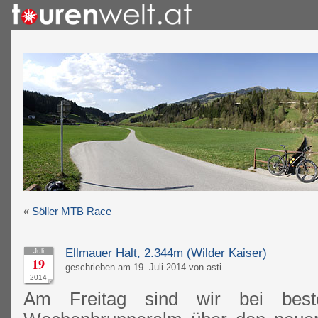
«
Söller MTB Race
Ellmauer Halt, 2.344m (Wilder Kaiser)
Juli
19
geschrieben am 19. Juli 2014 von asti
2014
Am Freitag sind wir bei bes