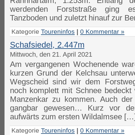
Rahnhartalm, 1.253m. Entlang d
werdenden Forststraße ging e
Tanzboden und zuletzt hinauf zur Be
Kategorie
Toureninfos
|
0 Kommentar »
Schafsiedel, 2.447m
Mittwoch, den 21. April 2021
Am vergangenen Wochenende ware
kurzen Grund der Kelchsau unter
Wegscheid sind wir dem Forstweg 
noch komplett mit Schnee bedeckt 
Manzenkar zu kommen. Auch der
gangbar gewesen… Kurz vor der
aufwärts zum ersten Wildalmsee […
Kategorie
Toureninfos
|
0 Kommentar »