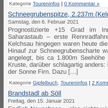
Kategorie
Toureninfos
|
0 Kommentar »
Schneegrubenspitze, 2.237m (Kel
Samstag, den 6. Februar 2021
Prognostizierte +15 Grad im I
Saharastaub – erste Rennradfah
Kelchsau hingegen waren heute die 
Hinauf zur Schneegrubenscharte w
angelegt, bis ca 1.800m Seehöhe 
Kruste, darüber schlagartig anders: 
der Sonne Firn. Dazu […]
Kategorie
Gipfelbuch
,
Toureninfos
|
2 Kom
Brandstadl ab Söll
Freitag, den 15. Januar 2021