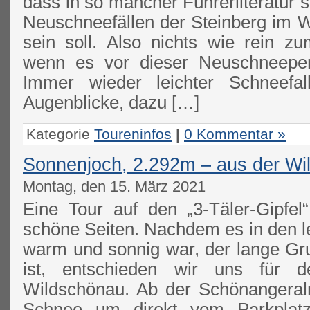
dass in so mancher Führerliteratur s
Neuschneefällen der Steinberg im Wi
sein soll. Also nichts wie rein 
wenn es vor dieser Neuschneeper
Immer wieder leichter Schneefal
Augenblicke, dazu […]
Kategorie
Toureninfos
|
0 Kommentar »
Sonnenjoch, 2.292m – aus der Wi
Montag, den 15. März 2021
Eine Tour auf den „3-Täler-Gipfel
schöne Seiten. Nachdem es in den l
warm und sonnig war, der lange Gr
ist, entschieden wir uns für 
Wildschönau. Ab der Schönangeral
Schnee um direkt vom Parkplat