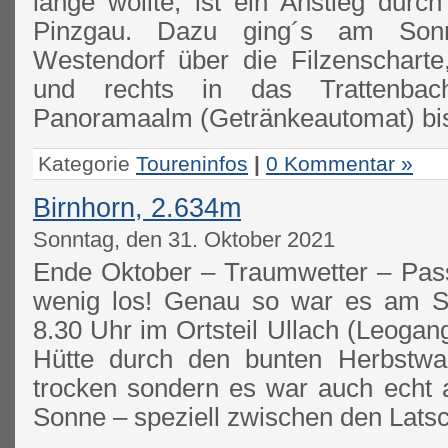
lange wollte, ist ein Anstieg durc
Pinzgau. Dazu ging´s am Sonn
Westendorf über die Filzenscharte
und rechts in das Trattenbac
Panoramaalm (Getränkeautomat) bi
Kategorie
Toureninfos
|
0 Kommentar »
Birnhorn, 2.634m
Sonntag, den 31. Oktober 2021
Ende Oktober – Traumwetter – Passa
wenig los! Genau so war es am S
8.30 Uhr im Ortsteil Ullach (Leogang
Hütte durch den bunten Herbstwal
trocken sondern es war auch echt
Sonne – speziell zwischen den Lats