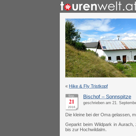
«
Hike & Fly Tristkopf
Bischof – Sonnspitze
Sep.
21
geschrieben am 21. Septembe
2016
Die kleine bei der Oma gelassen, 
Geparkt beim Wildpark in Aurach, 
bis zur Hochwildalm.