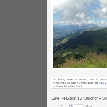
Der Beitrag wurde am Mittwoch, den 21. Sept
Kommentare zu diesen Eintrag durch den
RSS 2
im Augenblick nicht erlaubt.
Eine Reaktion zu “Bischof – So
1.
Asti