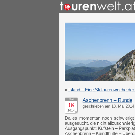
«
Island – Eine Skitourenwoche der
Aschenbrenn – Runde
Mai
18
geschrieben am 18. Mai 2014 
2014
Da es momentan noch schwierigt i
ausgesucht, die nicht allzuschwieri
Ausgangspunkt: Kufstein – Parkplatz
Aschenbrenn – Kaindlhütte – Überg