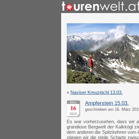
«
Naviser Kreuzjöchl 13.03.
Ampferstein 15.03.
März
16
geschrieben am 16. März 201
2015
Es war vorherzusehen, dass wir a
grandiose Bergwelt der Kalkkögl z
dem anderen die Spitzkehren vom A
stiegen wir die steile Scharte zw