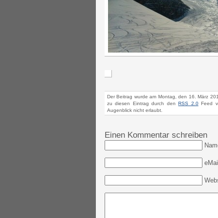
Der Beitrag wurde am Montag, den 16. März 201
zu diesen Eintrag durch den
RSS 2.0
Feed ve
Augenblick nicht erlaubt.
Einen Kommentar schreiben
Nam
eMail
Webs