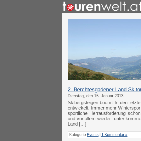
2. Berchtesgadener Land Skito
Dienstag, den 15. Januar 2013
Skibergsteigen boomt In den letzte
entwickelt. Immer mehr Wintersport
sportliche Herrausforderung schon
und vor allem wieder runter komme
Land […]
Kategorie
Events
|
1 Kommentar »