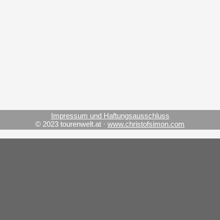
Impressum und Haftungsausschluss
© 2023 tourenwelt.at ·
www.christofsimon.com